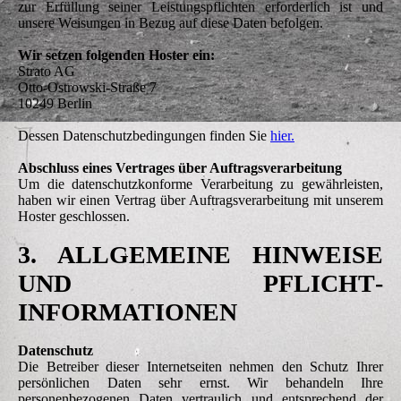
zur Erfüllung seiner Leistungspflichten erforderlich ist und
unsere Weisungen in Bezug auf diese Daten befolgen.
Wir setzen folgenden Hoster ein:
Strato AG
Otto-Ostrowski-Straße 7
10249 Berlin
Dessen Datenschutzbedingungen finden Sie
hier.
Abschluss eines Vertrages über Auftragsverarbeitung
Um die datenschutzkonforme Verarbeitung zu gewährleisten,
haben wir einen Vertrag über Auftragsverarbeitung mit unserem
Hoster geschlossen.
3. ALLGEMEINE HINWEISE
UND PFLICHT­
INFORMATIONEN
Datenschutz
Die Betreiber dieser Internetseiten nehmen den Schutz Ihrer
persönlichen Daten sehr ernst. Wir behandeln Ihre
personenbezogenen Daten vertraulich und entsprechend der