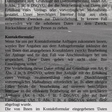
Datenquellen statt. Grundlage der Datenverarbeitung bildet Art.
6 Abs. 1 lit. b DSGVO, der die Verarbeitung von Daten zur
Erfüllung eines Vertrags oder vorvertraglicher Maßnahmen
gestattet. Unser berechtigtes Interesse folgt aus oben
aufgelisteten Zwecken zur Datenerhebung. In keinem Fall
verwenden wir die erhobenen Daten zu dem Zweck,
Rückschlüsse auf Ihre Person zu ziehen.
Kontaktformular
Wenn Sie uns per Kontaktformular Anfragen zukommen lassen,
werden Ihre Angaben aus dem Anfrageformular inklusive der
von Ihnen dort angegebenen Kontaktdaten zwecks Bearbeitung
der Anfrage und für den Fall von Anschlussfragen bei uns
gespeichert. Diese Daten geben wir nicht ohne Ihre
Einwilligung weiter.
Die Verarbeitung dieser Daten erfolgt auf Grundlage von Art. 6
Abs. 1 lit. b DSGVO, sofern Ihre Anfrage mit der Erfüllung
eines Vertrags zusammenhängt oder zur Durchführung
vorvertraglicher Maßnahmen erforderlich ist. In allen übrigen
Fällen beruht die Verarbeitung auf unserem berechtigten
Interesse an der effektiven Bearbeitung der an uns gerichteten
Anfragen (Art. 6 Abs. 1 lit. f DSGVO) oder auf Ihrer
Einwilligung (Art. 6 Abs. 1 lit. a DSGVO) sofern diese
abgefragt wurde.
Die von Ihnen im Kontaktformular eingegebenen Daten