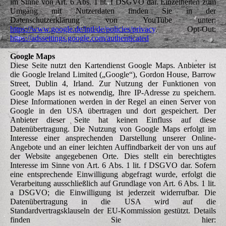
im Sinne von Art. 6 Abs. 1 lit. f DSGVO dar. Einzelheiten zum
Umgang mit Nutzerdaten finden Sie in der
Datenschutzerklärung von YouTube unter:
https://www.google.de/intl/de/policies/privacy
. Opt-Out:
https://adssettings.google.com/authenticated
Google Maps
Diese Seite nutzt den Kartendienst Google Maps. Anbieter ist
die Google Ireland Limited („Google“), Gordon House, Barrow
Street, Dublin 4, Irland. Zur Nutzung der Funktionen von
Google Maps ist es notwendig, Ihre IP-Adresse zu speichern.
Diese Informationen werden in der Regel an einen Server von
Google in den USA übertragen und dort gespeichert. Der
Anbieter dieser Seite hat keinen Einfluss auf diese
Datenübertragung. Die Nutzung von Google Maps erfolgt im
Interesse einer ansprechenden Darstellung unserer Online-
Angebote und an einer leichten Auffindbarkeit der von uns auf
der Website angegebenen Orte. Dies stellt ein berechtigtes
Interesse im Sinne von Art. 6 Abs. 1 lit. f DSGVO dar. Sofern
eine entsprechende Einwilligung abgefragt wurde, erfolgt die
Verarbeitung ausschließlich auf Grundlage von Art. 6 Abs. 1 lit.
a DSGVO; die Einwilligung ist jederzeit widerrufbar. Die
Datenübertragung in die USA wird auf die
Standardvertragsklauseln der EU-Kommission gestützt. Details
finden Sie hier: