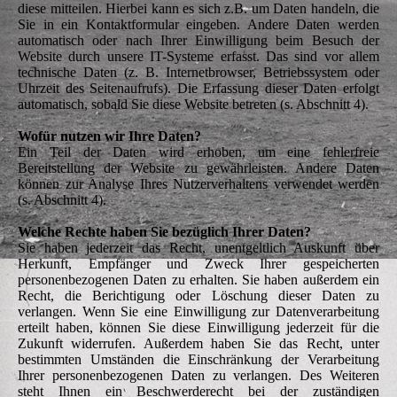
diese mitteilen. Hierbei kann es sich z.B. um Daten handeln, die
Sie in ein Kontaktformular eingeben. Andere Daten werden
automatisch oder nach Ihrer Einwilligung beim Besuch der
Website durch unsere IT-Systeme erfasst. Das sind vor allem
technische Daten (z. B. Internetbrowser, Betriebssystem oder
Uhrzeit des Seitenaufrufs). Die Erfassung dieser Daten erfolgt
automatisch, sobald Sie diese Website betreten (s. Abschnitt 4).
Wofür nutzen wir Ihre Daten?
Ein Teil der Daten wird erhoben, um eine fehlerfreie
Bereitstellung der Website zu gewährleisten. Andere Daten
können zur Analyse Ihres Nutzerverhaltens verwendet werden
(s. Abschnitt 4).
Welche Rechte haben Sie bezüglich Ihrer Daten?
Sie haben jederzeit das Recht, unentgeltlich Auskunft über
Herkunft, Empfänger und Zweck Ihrer gespeicherten
personenbezogenen Daten zu erhalten. Sie haben außerdem ein
Recht, die Berichtigung oder Löschung dieser Daten zu
verlangen. Wenn Sie eine Einwilligung zur Datenverarbeitung
erteilt haben, können Sie diese Einwilligung jederzeit für die
Zukunft widerrufen. Außerdem haben Sie das Recht, unter
bestimmten Umständen die Einschränkung der Verarbeitung
Ihrer personenbezogenen Daten zu verlangen. Des Weiteren
steht Ihnen ein Beschwerderecht bei der zuständigen