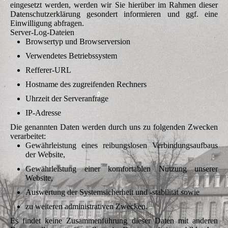
eingesetzt werden, werden wir Sie hierüber im Rahmen dieser
Datenschutzerklärung gesondert informieren und ggf. eine
Einwilligung abfragen.
Server-Log-Dateien
Browsertyp und Browserversion
Verwendetes Betriebssystem
Refferer-URL
Hostname des zugreifenden Rechners
Uhrzeit der Serveranfrage
IP-Adresse
Die genannten Daten werden durch uns zu folgenden Zwecken
verarbeitet:
Gewährleistung eines reibungslosen Verbindungsaufbaus
der Website,
Gewährleistung einer komfortablen Nutzung unserer
Website,
Auswertung der Systemsicherheit und -stabilität sowie
zu weiteren administrativen Zwecken.
Es findet keine Zusammenführung dieser Daten mit anderen