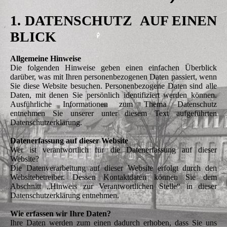
1. DATENSCHUTZ AUF EINEN
BLICK
Allgemeine Hinweise
Die folgenden Hinweise geben einen einfachen Überblick
darüber, was mit Ihren personenbezogenen Daten passiert, wenn
Sie diese Website besuchen. Personenbezogene Daten sind alle
Daten, mit denen Sie persönlich identifiziert werden können.
Ausführliche Informationen zum Thema Datenschutz
entnehmen Sie unserer unter diesem Text aufgeführten
Datenschutzerklärung.
Datenerfassung auf dieser Website
Wer ist verantwortlich für die Datenerfassung auf dieser
Website?
Die Datenverarbeitung auf dieser Website erfolgt durch den
Websitebetreiber. Dessen Kontaktdaten können Sie dem
Abschnitt „Hinweis zur Verantwortlichen Stelle“ in dieser
Datenschutzerklärung entnehmen.
Wie erfassen wir Ihre Daten?
Ihre Daten werden zum einen dadurch erhoben, dass Sie uns