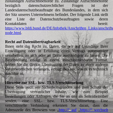
zuständigen Aufsichtsbehörde zu. Zuständige Aufsichtsbehörde
bezüglich datenschutzrechtlicher Fragen ist der
Landesdatenschutzbeauftragte des Bundeslandes, in dem sich
der Sitz unseres Unternehmens befindet. Der folgende Link stellt
eine Liste der Datenschutzbeauftragten sowie deren
Kontaktdaten bereit:
https://www.bfdi.bund.de/DE/Infothek/Anschriften_Links/anschrift
node.html
.
Recht auf Daten­übertrag­barkeit
Ihnen steht das Recht zu, Daten, die wir auf Grundlage Ihrer
Einwilligung oder in Erfüllung eines Vertrags automatisiert
verarbeiten, an sich oder an Dritte aushändigen zu lassen. Die
Bereitstellung erfolgt in einem maschinenlesbaren Format.
Sofern Sie die direkte Übertragung der Daten an einen anderen
Verantwortlichen verlangen, erfolgt dies nur, soweit es technisch
machbar ist.
Hinweise zur SSL- bzw. TLS-Verschlüsselung
Diese Seite nutzt aus Sicherheitsgründen und zum Schutz der
Übertragung vertraulicher Inhalte, wie zum Beispiel
Bestellungen oder Anfragen, die Sie an uns als Seitenbetreiber
senden, eine SSL- bzw. TLS-Verschlüsselung. Eine
verschlüsselte Verbindung erkennen Sie daran, dass die
Adresszeile des Browsers von „
http://“ auf
„
https://“ wechselt