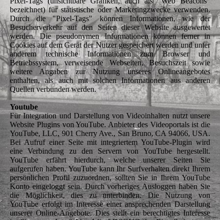
Pixel-Tags (unsichtbare Grafiken, auch als "Web Beacons"
bezeichnet) für statistische oder Marketingzwecke verwenden.
Durch die "Pixel-Tags" können Informationen, wie der
Besucherverkehr auf den Seiten dieser Website ausgewertet
werden. Die pseudonymen Informationen können ferner in
Cookies auf dem Gerät der Nutzer gespeichert werden und unter
anderem technische Informationen zum Browser und
Betriebssystem, verweisende Webseiten, Besuchszeit sowie
weitere Angaben zur Nutzung unseres Onlineangebotes
enthalten, als auch mit solchen Informationen aus anderen
Quellen verbunden werden.
Youtube
Für Integration und Darstellung von Videoinhalten nutzt unsere
Website Plugins von YouTube. Anbieter des Videoportals ist die
YouTube, LLC, 901 Cherry Ave., San Bruno, CA 94066, USA.
Bei Aufruf einer Seite mit integriertem YouTube-Plugin wird
eine Verbindung zu den Servern von YouTube hergestellt.
YouTube erfährt hierdurch, welche unserer Seiten Sie
aufgerufen haben. YouTube kann Ihr Surfverhalten direkt Ihrem
persönlichen Profil zuzuordnen, sollten Sie in Ihrem YouTube
Konto eingeloggt sein. Durch vorheriges Ausloggen haben Sie
die Möglichkeit, dies zu unterbinden. Die Nutzung von
YouTube erfolgt im Interesse einer ansprechenden Darstellung
unserer Online-Angebote. Dies stellt ein berechtigtes Interesse