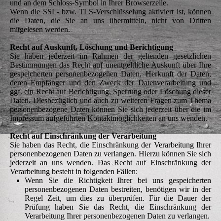
und an dem Schloss-Symbol in Ihrer Browserzeile.
Wenn die SSL- bzw. TLS-Verschlüsselung aktiviert ist, können
die Daten, die Sie an uns übermitteln, nicht von Dritten
mitgelesen werden.
Recht auf Auskunft, Löschung und Berichtigung
Sie haben jederzeit im Rahmen der geltenden gesetzlichen
Bestimmungen das Recht auf unentgeltliche Auskunft über Ihre
gespeicherten personenbezogenen Daten, Herkunft der Daten,
deren Empfänger und den Zweck der Datenverarbeitung und
ggf. ein Recht auf Berichtigung, Sperrung oder Löschung dieser
Daten. Diesbezüglich und auch zu weiteren Fragen zum Thema
personenbezogene Daten können Sie sich jederzeit über die im
Impressum aufgeführten Kontaktmöglichkeiten an uns wenden.
Recht auf Einschränkung der Verarbeitung
Sie haben das Recht, die Einschränkung der Verarbeitung Ihrer
personenbezogenen Daten zu verlangen. Hierzu können Sie sich
jederzeit an uns wenden. Das Recht auf Einschränkung der
Verarbeitung besteht in folgenden Fällen:
Wenn Sie die Richtigkeit Ihrer bei uns gespeicherten
personenbezogenen Daten bestreiten, benötigen wir in der
Regel Zeit, um dies zu überprüfen. Für die Dauer der
Prüfung haben Sie das Recht, die Einschränkung der
Verarbeitung Ihrer personenbezogenen Daten zu verlangen.