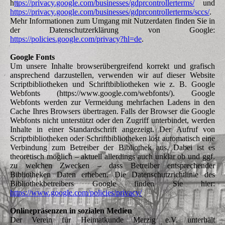
h
ttps://privacy.google.com/businesses/gdprcontrollerterms/
und
https://privacy.google.com/businesses/gdprcontrollerterms/sccs/
.
Mehr Informationen zum Umgang mit Nutzerdaten finden Sie in
der Datenschutzerklärung von Google:
https://policies.google.com/privacy?hl=de
.
Google Fonts
Um unsere Inhalte browserübergreifend korrekt und grafisch
ansprechend darzustellen, verwenden wir auf dieser Website
Scriptbibliotheken und Schriftbibliotheken wie z. B. Google
Webfonts (https://www.google.com/webfonts/). Google
Webfonts werden zur Vermeidung mehrfachen Ladens in den
Cache Ihres Browsers übertragen. Falls der Browser die Google
Webfonts nicht unterstützt oder den Zugriff unterbindet, werden
Inhalte in einer Standardschrift angezeigt. Der Aufruf von
Scriptbibliotheken oder Schriftbibliotheken löst automatisch eine
Verbindung zum Betreiber der Bibliothek aus. Dabei ist es
theoretisch möglich – aktuell allerdings auch unklar ob und ggf.
zu welchen Zwecken – dass Betreiber entsprechender
Bibliotheken Daten erheben. Die Datenschutzrichtlinie des
Bibliothekbetreibers Google finden Sie hier:
https://www.google.com/policies/privacy/
Onlinepräsenzen in sozialen Medien
Der Verein für Heimatkunde Merzig e.V. unterhält