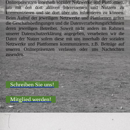
Onlinepräsenzen innerhalb sozialer Netzwerke und Plattformen,
um mit den dort aktiven Interessenten und Nutzern zu
kommunizieren und sie dort über uns informieren zu können.
Beim Aufruf der jeweiligen Netzwerke und Plattformen gelten
die Geschäftsbedingungen und die Datenverarbeitungsrichtlinien
deren jeweiligen Betreiber. Soweit nicht anders im Rahmen
unserer Datenschutzerklärung angegeben, verarbeiten wir die
Daten der Nutzer sofern diese mit uns innerhalb der sozialen
Netzwerke und Plattformen kommunizieren, z.B. Beiträge auf
unseren Onlinepräsenzen verfassen oder uns Nachrichten
zusenden.
Schreiben Sie uns!
Mitglied werden!