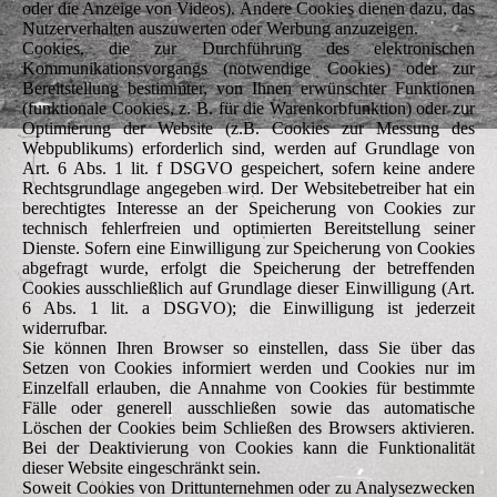
oder die Anzeige von Videos). Andere Cookies dienen dazu, das
Nutzerverhalten auszuwerten oder Werbung anzuzeigen.
Cookies, die zur Durchführung des elektronischen
Kommunikationsvorgangs (notwendige Cookies) oder zur
Bereitstellung bestimmter, von Ihnen erwünschter Funktionen
(funktionale Cookies, z. B. für die Warenkorbfunktion) oder zur
Optimierung der Website (z.B. Cookies zur Messung des
Webpublikums) erforderlich sind, werden auf Grundlage von
Art. 6 Abs. 1 lit. f DSGVO gespeichert, sofern keine andere
Rechtsgrundlage angegeben wird. Der Websitebetreiber hat ein
berechtigtes Interesse an der Speicherung von Cookies zur
technisch fehlerfreien und optimierten Bereitstellung seiner
Dienste. Sofern eine Einwilligung zur Speicherung von Cookies
abgefragt wurde, erfolgt die Speicherung der betreffenden
Cookies ausschließlich auf Grundlage dieser Einwilligung (Art.
6 Abs. 1 lit. a DSGVO); die Einwilligung ist jederzeit
widerrufbar.
Sie können Ihren Browser so einstellen, dass Sie über das
Setzen von Cookies informiert werden und Cookies nur im
Einzelfall erlauben, die Annahme von Cookies für bestimmte
Fälle oder generell ausschließen sowie das automatische
Löschen der Cookies beim Schließen des Browsers aktivieren.
Bei der Deaktivierung von Cookies kann die Funktionalität
dieser Website eingeschränkt sein.
Soweit Cookies von Drittunternehmen oder zu Analysezwecken