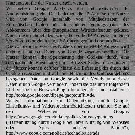
Nutzungsprofile der Nutzer erstellt werden.
Wir setzen Google Analytics nur mit aktivierter IP-
Anonymisierung ein. Das bedeutet, die IP-Adresse der Nutzer
wird von Google innerhalb von Mitgliedstaaten der
Europäischen Union oder in anderen Vertragsstaaten des
Abkommens über den Europäischen Wirtschaftsraum gekürzt.
Nur in Ausnahmefällen wird die volle IP-Adresse an einen
Server von Google in den USA übertragen und dort gekürzt.
Die von dem Browser des Nutzers übermittelte IP-Adresse wird
nicht mit anderen Daten von Google zusammengeführt. Die
Nutzer können die Speicherung der Cookies durch eine
entsprechende Einstellung ihrer Browser-Software verhindern;
die Nutzer können darüber hinaus die Erfassung der durch das
Cookie erzeugten und auf ihre Nutzung des Onlineangebotes
bezogenen Daten an Google sowie die Verarbeitung dieser
Daten durch Google verhindern, indem sie das unter folgendem
Link verfügbare Browser-Plugin herunterladen und installieren:
http://tools.google.com/dlpage/gaoptout?hl=de.
Weitere Informationen zur Datennutzung durch Google,
Einstellungs- und Widerspruchsmöglichkeiten erfahren Sie auf
den Webseiten von Google:
https://www.google.com/intl/de/policies/privacy/partners
("Datennutzung durch Google bei Ihrer Nutzung von Websites
oder Apps unserer Partner"),
http://www.google.com/policies/technologies/ads