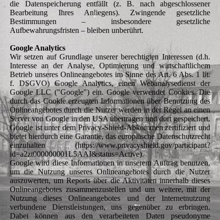
die Datenspeicherung entfällt (z. B. nach abgeschlossener
Bearbeitung Ihres Anliegens). Zwingende gesetzliche
Bestimmungen – insbesondere gesetzliche
Aufbewahrungsfristen – bleiben unberührt.
Google Analytics
Wir setzen auf Grundlage unserer berechtigten Interessen (d.h.
Interesse an der Analyse, Optimierung und wirtschaftlichem
Betrieb unseres Onlineangebotes im Sinne des Art. 6 Abs. 1 lit.
f. DSGVO) Google Analytics, einen Webanalysedienst der
Google LLC ("Google") ein. Google verwendet Cookies. Die
durch das Cookie erzeugten Informationen über Benutzung des
Onlineangebotes durch die Nutzer werden in der Regel an einen
Server von Google in den USA übertragen und dort gespeichert.
Google ist unter dem Privacy-Shield-Abkommen zertifiziert und
bietet hierdurch eine Garantie, das europäische Datenschutzrecht
einzuhalten (https://www.privacyshield.gov/participant?
id=a2zt000000001L5AAI&status=Active).
Google wird diese Informationen in unserem Auftrag benutzen,
um die Nutzung unseres Onlineangebotes durch die Nutzer
auszuwerten, um Reports über die Aktivitäten innerhalb dieses
Onlineangebotes zusammenzustellen und um weitere, mit der
Nutzung dieses Onlineangebotes und der Internetnutzung
verbundene Dienstleistungen, uns gegenüber zu erbringen.
Dabei können aus den verarbeiteten Daten pseudonyme