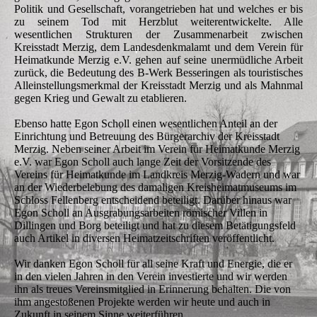
Politik und Gesellschaft, vorangetrieben hat und welches er bis
zu seinem Tod mit Herzblut weiterentwickelte. Alle
wesentlichen Strukturen der Zusammenarbeit zwischen
Kreisstadt Merzig, dem Landesdenkmalamt und dem Verein für
Heimatkunde Merzig e.V. gehen auf seine unermüdliche Arbeit
zurück, die Bedeutung des B-Werk Besseringen als touristisches
Alleinstellungsmerkmal der Kreisstadt Merzig und als Mahnmal
gegen Krieg und Gewalt zu etablieren.
Ebenso hatte Egon Scholl einen wesentlichen Anteil an der
Einrichtung und Betreuung des Bürgerarchiv der Kreisstadt
Merzig. Neben seiner Arbeit im Verein für Heimatkunde Merzig
e.V. war Egon Scholl auch lange Zeit der Vorsitzende des
Vereins für Heimatkunde im Landkreis Merzig-Wadern und war
an der Wiederbelebung des damaligen Kreisheimatmuseums im
Schloss Fellenberg entscheidend beteiligt. Darüber hinaus war
Egon Scholl an Ausgrabungsarbeiten römischer Villen in
Dillingen und Borg beteiligt und hat zu diesem Betätigungsfeld
auch Artikel in diversen Heimatzeitschriften veröffentlicht.
Wir danken Egon Scholl für all seine Kraft und Energie, die er
in den vielen Jahren in den Verein investierte und wir werden
ihn als treues Vereinsmitglied in Erinnerung behalten. Die von
ihm angestoßenen Projekte werden wir heute und auch in
Zukunft in seinem Sinne weiterführen.