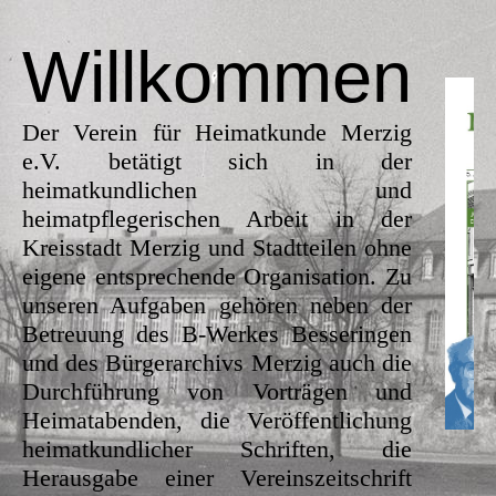
Willkommen
Der Verein für Heimatkunde Merzig
e.V. betätigt sich in der
heimatkundlichen und
heimatpflegerischen Arbeit in der
Kreisstadt Merzig und Stadtteilen ohne
eigene entsprechende Organisation. Zu
unseren Aufgaben gehören neben der
Betreuung des B-Werkes Besseringen
und des Bürgerarchivs Merzig auch die
Durchführung von Vorträgen und
Heimatabenden, die Veröffentlichung
heimatkundlicher Schriften, die
Herausgabe einer Vereinszeitschrift