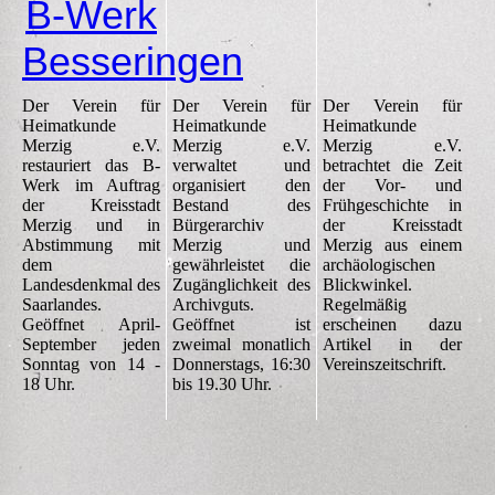
B-Werk
Besseringen
Der Verein für
Der Verein für
Der Verein für
Heimatkunde
Heimatkunde
Heimatkunde
Merzig e.V.
Merzig e.V.
Merzig e.V.
restauriert das B-
verwaltet und
betrachtet die Zeit
Werk im Auftrag
organisiert den
der Vor- und
der Kreisstadt
Bestand des
Frühgeschichte in
Merzig und in
Bürgerarchiv
der Kreisstadt
Abstimmung mit
Merzig und
Merzig aus einem
dem
gewährleistet die
archäologischen
Landesdenkmal des
Zugänglichkeit des
Blickwinkel.
Saarlandes.
Archivguts.
Regelmäßig
Geöffnet April-
Geöffnet ist
erscheinen dazu
September jeden
zweimal monatlich
Artikel in der
Sonntag von 14 -
Donnerstags, 16:30
Vereinszeitschrift.
18 Uhr.
bis 19.30 Uhr.