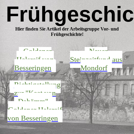
Frühgeschic
Hier finden Sie Artikel der Arbeitsgruppe Vor- und
Frühgeschichte!
Goldener
Neuer
Halsreif von
Steinzeitfund aus
Besseringen
Mondorf
Richtigstellung
zur "Kaat von
Dahämm" -
Goldener Halsreif
von Besseringen