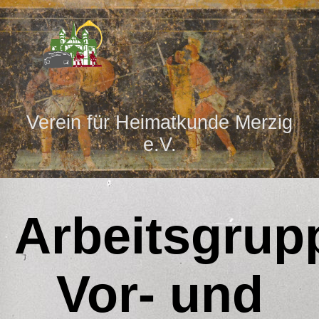
Verein für Heimatkunde Merzig
e.V.
Arbeitsgrup
Vor- und