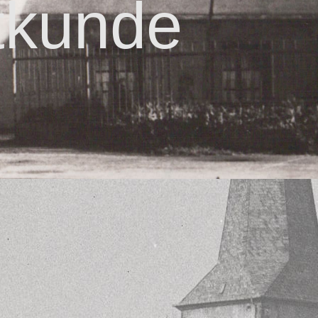
tkunde
.