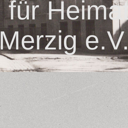
n für Heima
Merzig e.V